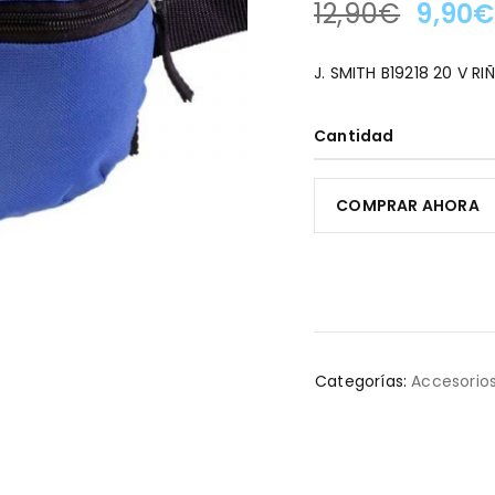
12,90
€
9,90
€
LA OFERTA TERMINA EN
J. SMITH B19218 20 V R
Cantidad
COMPRAR AHORA
Categorías:
Accesorios