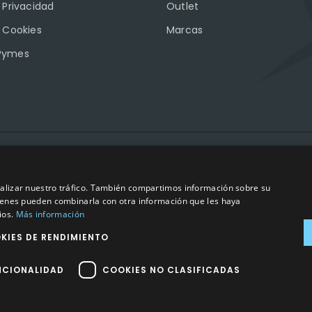
e Privacidad
Outlet
e Cookies
Marcas
Pymes
2023
©
– Todos los derechos reservados | Hecho por
Impulsoh Perform
analizar nuestro tráfico. También compartimos información sobre su
quienes pueden combinarla con otra información que les haya
ios.
Más información
KIES DE RENDIMIENTO
NCIONALIDAD
COOKIES NO CLASIFICADAS