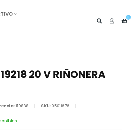
RTIVO
0
B19218 20 V RIÑONERA
rencia:
110838
SKU:
05011676
ponibles