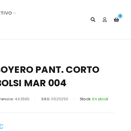
RTIVO
0
 BOYERO PANT. CORTO
BOLSI MAR 004
rencia:
443565
SKU:
05211250
Stock:
En stock
€
: