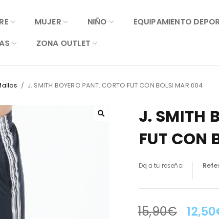
RE
MUJER
NIÑO
EQUIPAMIENTO DEPO
AS
ZONA OUTLET
Mallas
/
J. SMITH BOYERO PANT. CORTO FUT CON BOLSI MAR 004
J. SMITH
FUT CON 
Refe
Deja tu reseña
15,90
€
12,50
LA OFERTA TERMINA EN