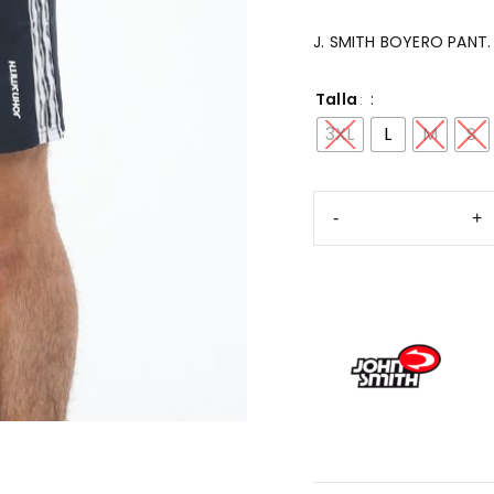
J. SMITH BOYERO PANT
Talla
3XL
L
M
S