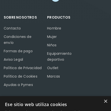
SOBRE NOSOTROS
PRODUCTOS
Contacto
Hombre
Condiciones de
Mujer
envío
Niños
Formas de pago
Equipamiento
Aviso Legal
deportivo
Política de Privacidad
Outlet
Política de Cookies
Marcas
Ayudas a Pymes
×
Ese sitio web utiliza cookies
CONTACTO