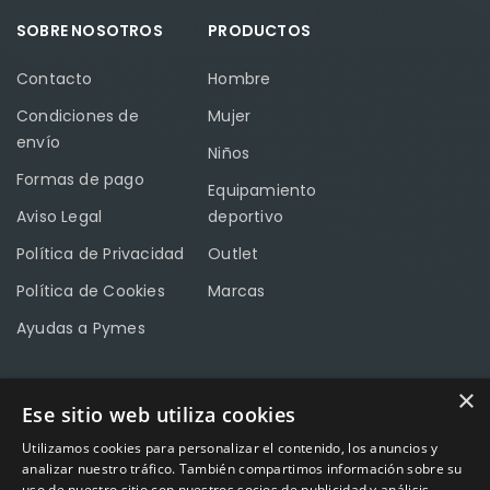
SOBRE NOSOTROS
PRODUCTOS
Contacto
Hombre
Condiciones de
Mujer
envío
Niños
Formas de pago
Equipamiento
Aviso Legal
deportivo
Política de Privacidad
Outlet
Política de Cookies
Marcas
Ayudas a Pymes
×
Ese sitio web utiliza cookies
CONTACTO
Utilizamos cookies para personalizar el contenido, los anuncios y
Calle Méndez Núñez nº3 – Fuente Palmera 14120 Córdoba
analizar nuestro tráfico. También compartimos información sobre su
uso de nuestro sitio con nuestros socios de publicidad y análisis,