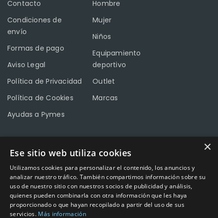
Contacto
Hombre
Condiciones de
Mujer
envío
Niños
Formas de pago
Equipamiento
Aviso Legal
deportivo
Política de Privacidad
Outlet
Política de Cookies
Marcas
Ayudas a Pymes
×
Ese sitio web utiliza cookies
CONTACTO
Utilizamos cookies para personalizar el contenido, los anuncios y
Calle Méndez Núñez nº3 – Fuente Palmera 14120 Córdoba
analizar nuestro tráfico. También compartimos información sobre su
uso de nuestro sitio con nuestros socios de publicidad y análisis,
Teléfono
957 04 96 57
quienes pueden combinarla con otra información que les haya
proporcionado o que hayan recopilado a partir del uso de sus
Email
info@factory-sport.es
servicios.
Más información