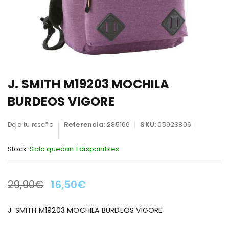
J. SMITH M19203 MOCHILA
BURDEOS VIGORE
Referencia:
285166
SKU:
05923806
Deja tu reseña
Stock:
Solo quedan 1 disponibles
29,90
€
16,50
€
LA OFERTA TERMINA EN:
J. SMITH M19203 MOCHILA BURDEOS VIGORE