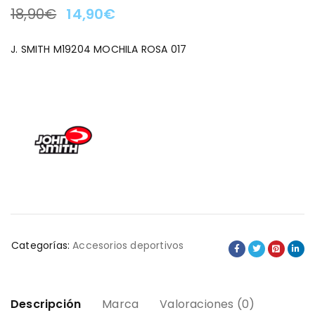
18,90
€
14,90
€
LA OFERTA TERMINA EN:
J. SMITH M19204 MOCHILA ROSA 017
Categorías:
Accesorios deportivos
Descripción
Marca
Valoraciones (0)