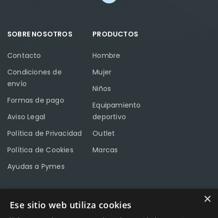
SOBRE NOSOTROS
PRODUCTOS
Contacto
Hombre
Condiciones de
Mujer
envío
Niños
Formas de pago
Equipamiento
Aviso Legal
deportivo
Política de Privacidad
Outlet
Política de Cookies
Marcas
Ayudas a Pymes
×
Ese sitio web utiliza cookies
CONTACTO