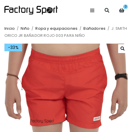
0
Inicio
/
Niño
/
Ropa y equipaciones
/
Bañadores
/
J. SMITH
ORICO JR BAÑADOR ROJO 003 PARA NIÑO
-33%