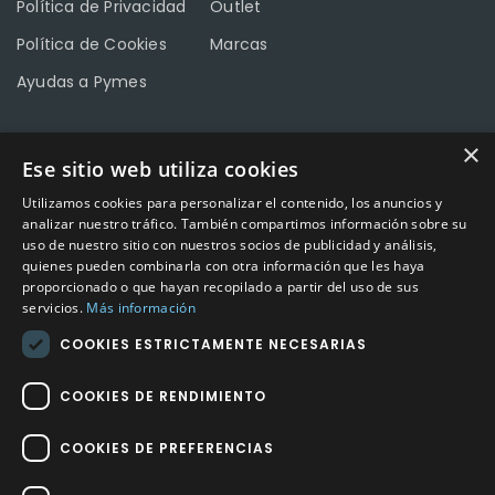
Política de Privacidad
Outlet
Política de Cookies
Marcas
Ayudas a Pymes
×
Ese sitio web utiliza cookies
CONTACTO
Utilizamos cookies para personalizar el contenido, los anuncios y
Calle Méndez Núñez nº3 – Fuente Palmera 14120 Córdoba
analizar nuestro tráfico. También compartimos información sobre su
uso de nuestro sitio con nuestros socios de publicidad y análisis,
Teléfono
957 04 96 57
quienes pueden combinarla con otra información que les haya
proporcionado o que hayan recopilado a partir del uso de sus
Email
info@factory-sport.es
servicios.
Más información
COOKIES ESTRICTAMENTE NECESARIAS
HORARIO COMERCIAL
Lunes a viernes
COOKIES DE RENDIMIENTO
10:00 a 14:00 / 18:00 a 21:00
COOKIES DE PREFERENCIAS