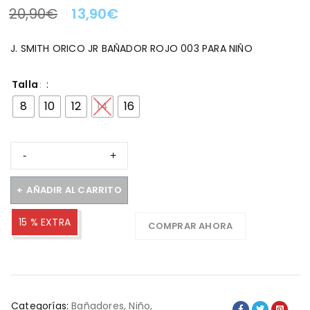
20,90
€
13,90
€
LA OFERTA TERMINA EN:
J. SMITH ORICO JR BAÑADOR ROJO 003 PARA NIÑO
Talla
8
10
12
14
16
AÑADIR AL CARRITO
15 % EXTRA
COMPRAR AHORA
Categorías:
Bañadores
,
Niño
,