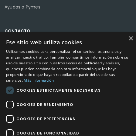
Ayudas a Pymes
CONTACTO
×
Ese sitio web utiliza cookies
Calle Méndez Núñez nº3 – Fuente Palmera 14120 Córdoba
Utilizamos cookies para personalizar el contenido, los anuncios y
Teléfono
957 04 96 57
analizar nuestro tráfico. También compartimos información sobre su
uso de nuestro sitio con nuestros socios de publicidad y análisis,
Email
info@factory-sport.es
quienes pueden combinarla con otra información que les haya
proporcionado o que hayan recopilado a partir del uso de sus
servicios.
Más información
HORARIO COMERCIAL
Lunes a viernes
COOKIES ESTRICTAMENTE NECESARIAS
10:00 a 14:00 / 18:00 a 21:00
COOKIES DE RENDIMIENTO
COOKIES DE PREFERENCIAS
COOKIES DE FUNCIONALIDAD