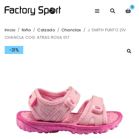
0
Inicio
/
Niño
/
Calzado
/
Chanclas
/
J. SMITH PLINTO 21V
CHANCLA COG. ATRAS ROSA 017
-31%