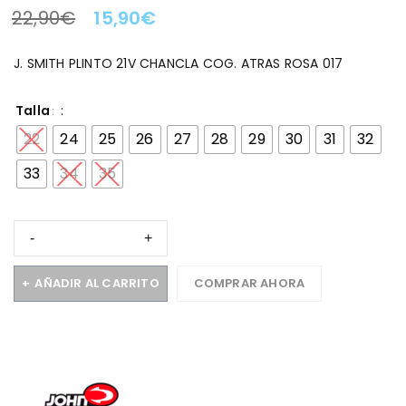
22,90
€
15,90
€
LA OFERTA TERMINA EN:
J. SMITH PLINTO 21V CHANCLA COG. ATRAS ROSA 017
Talla
22
24
25
26
27
28
29
30
31
32
33
34
35
AÑADIR AL CARRITO
COMPRAR AHORA