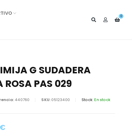
RTIVO
0
SIMIJA G SUDADERA
A ROSA PAS 029
rencia:
440760
SKU:
05123400
Stock:
En stock
€
: