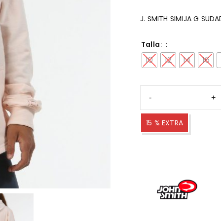
J. SMITH SIMIJA G SUD
Talla
10
12
14
16
15 % EXTRA