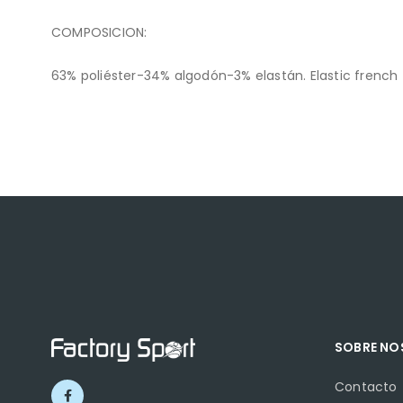
COMPOSICION:
63% poliéster-34% algodón-3% elastán. Elastic french 
SOBRE N
Contacto