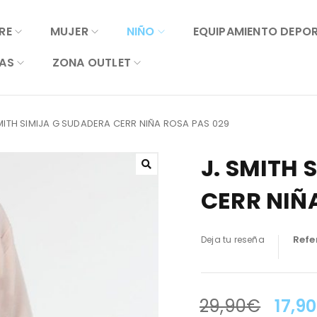
RE
MUJER
NIÑO
EQUIPAMIENTO DEPO
AS
ZONA OUTLET
SMITH SIMIJA G SUDADERA CERR NIÑA ROSA PAS 029
J. SMITH 
CERR NIÑ
Refe
Deja tu reseña
29,90
€
17,90
LA OFERTA TERMINA EN