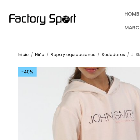
HOMB
MARC
Inicio
/
Niño
/
Ropa y equipaciones
/
Sudaderas
/
J. 
-40%