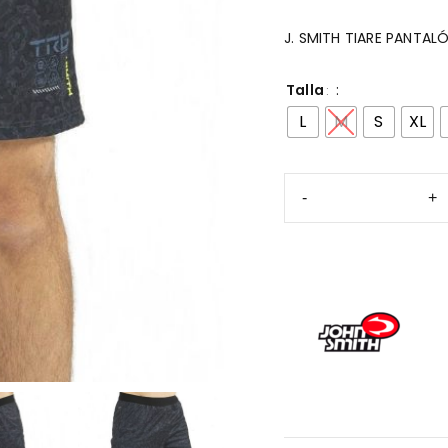
J. SMITH TIARE PANTA
Talla
L
M
S
XL