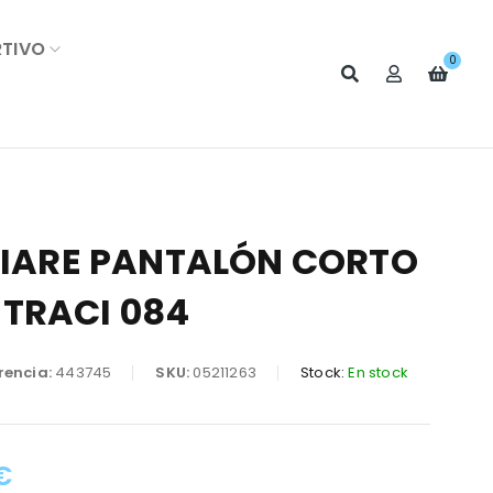
RTIVO
0
 TIARE PANTALÓN CORTO
TRACI 084
rencia:
443745
SKU:
05211263
Stock:
En stock
€
: