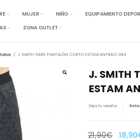
RE
MUJER
NIÑO
EQUIPAMIENTO DEPO
AS
ZONA OUTLET
Mallas
/
J. SMITH TIARE PANTALÓN CORTO ESTAM ANTRACI 084
J. SMITH
ESTAM AN
Refe
Deja tu reseña
21,90
€
18,90
LA OFERTA TERMINA EN