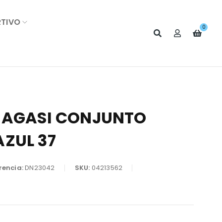
RTIVO
0
 AGASI CONJUNTO
ZUL 37
rencia:
DN23042
SKU:
04213562