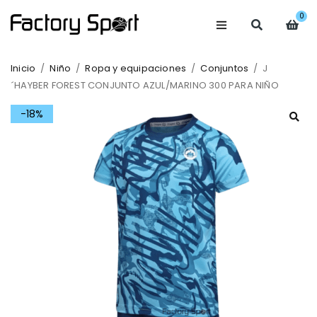
0
Inicio
/
Niño
/
Ropa y equipaciones
/
Conjuntos
/
J
´HAYBER FOREST CONJUNTO AZUL/MARINO 300 PARA NIÑO
-18%