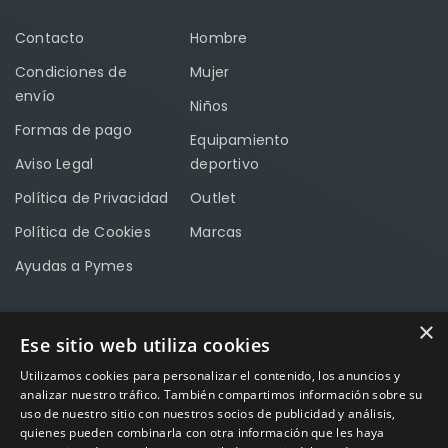
Contacto
Hombre
Condiciones de
Mujer
envío
Niños
Formas de pago
Equipamiento
Aviso Legal
deportivo
Política de Privacidad
Outlet
Política de Cookies
Marcas
Ayudas a Pymes
×
Ese sitio web utiliza cookies
CONTACTO
Utilizamos cookies para personalizar el contenido, los anuncios y
Calle Méndez Núñez nº3 – Fuente Palmera 14120 Córdoba
analizar nuestro tráfico. También compartimos información sobre su
uso de nuestro sitio con nuestros socios de publicidad y análisis,
Teléfono
957 04 96 57
quienes pueden combinarla con otra información que les haya