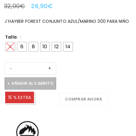
32,90
€
26,90
€
LA OFERTA TERMINA EN:
J´HAYBER FOREST CONJUNTO AZUL/MARINO 300 PARA NIÑO
Talla
4
6
8
10
12
14
AÑADIR AL CARRITO
15 % EXTRA
COMPRAR AHORA