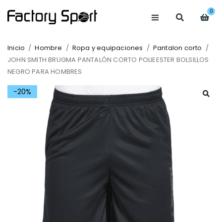
0
Inicio
/
Hombre
/
Ropa y equipaciones
/
Pantalon corto
/
JOHN SMITH BRUGMA PANTALÓN CORTO POLIEESTER BOLSILLOS
NEGRO PARA HOMBRES
-20%