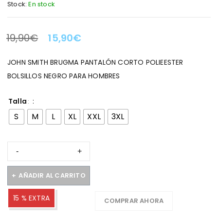
Stock:
En stock
19,90
€
15,90
€
LA OFERTA TERMINA EN:
JOHN SMITH BRUGMA PANTALÓN CORTO POLIEESTER
BOLSILLOS NEGRO PARA HOMBRES
Talla
S
M
L
XL
XXL
3XL
AÑADIR AL CARRITO
15 % EXTRA
COMPRAR AHORA