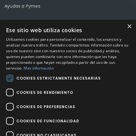
Ayudas a Pymes
×
Ese sitio web utiliza cookies
CONTACTO
Utilizamos cookies para personalizar el contenido, los anuncios y
Calle Méndez Núñez nº3 – Fuente Palmera 14120 Córdoba
analizar nuestro tráfico. También compartimos información sobre su
uso de nuestro sitio con nuestros socios de publicidad y análisis,
Teléfono
957 04 96 57
quienes pueden combinarla con otra información que les haya
proporcionado o que hayan recopilado a partir del uso de sus
Email
info@factory-sport.es
servicios.
Más información
COOKIES ESTRICTAMENTE NECESARIAS
HORARIO COMERCIAL
Lunes a viernes
COOKIES DE RENDIMIENTO
10:00 a 14:00 / 18:00 a 21:00
COOKIES DE PREFERENCIAS
COOKIES DE FUNCIONALIDAD
COOKIES NO CLASIFICADAS