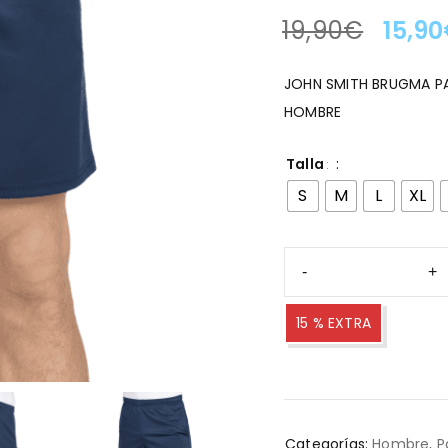
19,90
€
15,90
LA OFERTA TERMINA EN
JOHN SMITH BRUGMA P
HOMBRE
Talla
S
M
L
XL
15 % EXTRA
Categorías:
Hombre
,
P