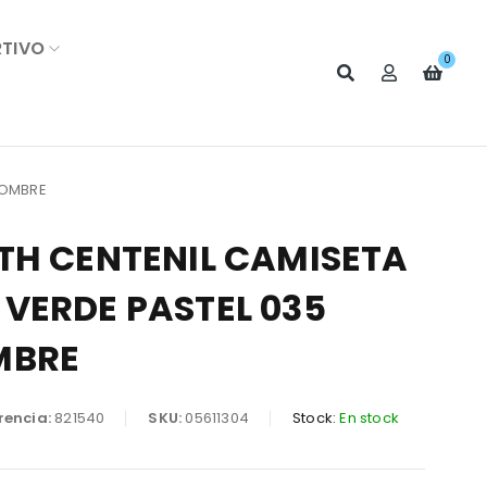
RTIVO
0
HOMBRE
TH CENTENIL CAMISETA
VERDE PASTEL 035
MBRE
rencia:
821540
SKU:
05611304
Stock:
En stock