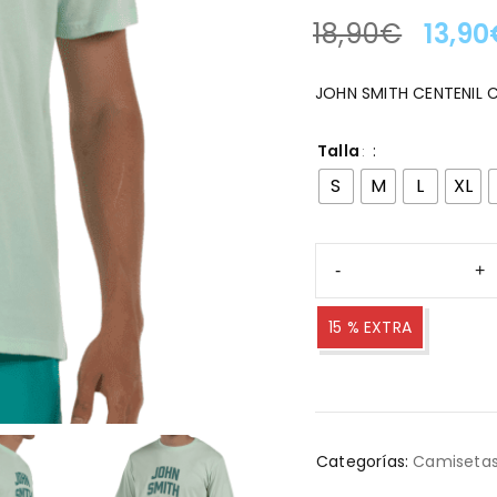
18,90
€
13,90
LA OFERTA TERMINA EN
JOHN SMITH CENTENIL 
Talla
S
M
L
XL
15 % EXTRA
Categorías:
Camiseta