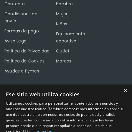
Contacto
Hombre
Condiciones de
Mujer
envío
Niños
Formas de pago
Equipamiento
Aviso Legal
deportivo
Política de Privacidad
Outlet
Política de Cookies
Marcas
Ayudas a Pymes
×
Ese sitio web utiliza cookies
CONTACTO
Utilizamos cookies para personalizar el contenido, los anuncios y
Calle Méndez Núñez nº3 – Fuente Palmera 14120 Córdoba
analizar nuestro tráfico. También compartimos información sobre su
uso de nuestro sitio con nuestros socios de publicidad y análisis,
Teléfono
957 04 96 57
quienes pueden combinarla con otra información que les haya
proporcionado o que hayan recopilado a partir del uso de sus
Email
info@factory-sport.es
servicios.
Más información