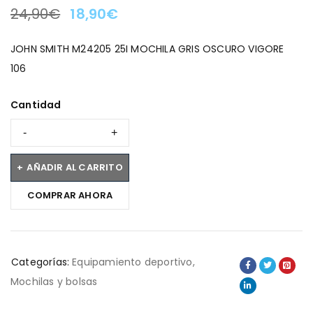
24,90
€
18,90
€
LA OFERTA TERMINA EN:
JOHN SMITH M24205 25I MOCHILA GRIS OSCURO VIGORE
106
Cantidad
AÑADIR AL CARRITO
COMPRAR AHORA
Categorías:
Equipamiento deportivo
,
Mochilas y bolsas