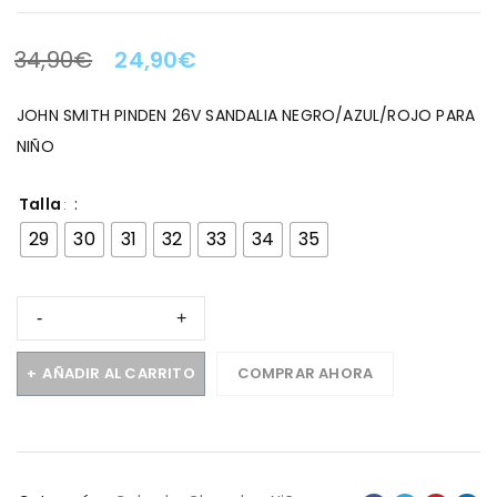
34,90
€
24,90
€
LA OFERTA TERMINA EN:
JOHN SMITH PINDEN 26V SANDALIA NEGRO/AZUL/ROJO PARA
NIÑO
Talla
29
30
31
32
33
34
35
AÑADIR AL CARRITO
COMPRAR AHORA