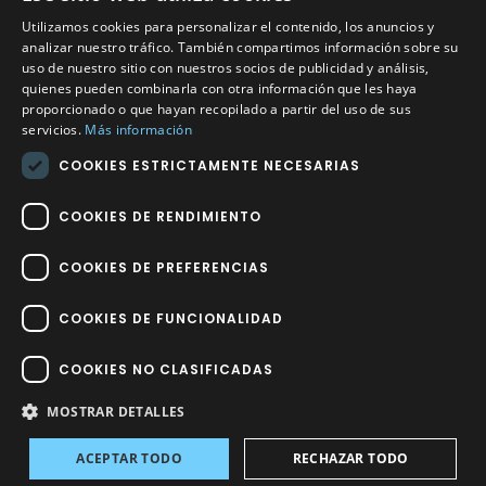
Utilizamos cookies para personalizar el contenido, los anuncios y
Calle Méndez Núñez nº3 – Fuente Palmera 14120 Córdoba
analizar nuestro tráfico. También compartimos información sobre su
uso de nuestro sitio con nuestros socios de publicidad y análisis,
Teléfono
957 04 96 57
quienes pueden combinarla con otra información que les haya
proporcionado o que hayan recopilado a partir del uso de sus
Email
info@factory-sport.es
servicios.
Más información
COOKIES ESTRICTAMENTE NECESARIAS
HORARIO COMERCIAL
Lunes a viernes
COOKIES DE RENDIMIENTO
10:00 a 14:00 / 18:00 a 21:00
COOKIES DE PREFERENCIAS
COOKIES DE FUNCIONALIDAD
COOKIES NO CLASIFICADAS
Factory Sport 2023
©
– Todos los derechos reservados | Hecho por
Impulsoh Performance Marketing
MOSTRAR DETALLES
ACEPTAR TODO
RECHAZAR TODO
Avisos
INICIO
TIENDA
INICIAR SESIÓN