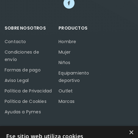
SOBRE NOSOTROS
PRODUCTOS
Contacto
Hombre
Condiciones de
Mujer
envío
Niños
Formas de pago
Equipamiento
Aviso Legal
deportivo
Política de Privacidad
Outlet
Política de Cookies
Marcas
Ayudas a Pymes
×
Ese sitio web utiliza cookies
CONTACTO