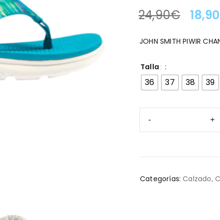
24,90
€
18,90
LA OFERTA TERMINA EN
JOHN SMITH PIWIR CHA
Talla
36
37
38
39
Categorías:
Calzado
,
C