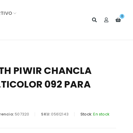
RTIVO
0
TH PIWIR CHANCLA
TICOLOR 092 PARA
rencia:
507320
SKU:
05612143
Stock:
En stock