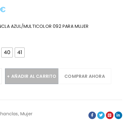
€
:
NCLA AZUL/MULTICOLOR 092 PARA MUJER
40
41
AÑADIR AL CARRITO
COMPRAR AHORA
hanclas
,
Mujer