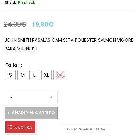
Stock:
En stock
24,99
€
19,90
€
LA OFERTA TERMINA EN:
JOHN SMITH RASALAS CAMISETA POLIESTER SALMON VIGORÉ
PARA MUJER 121
Talla
S
M
L
XL
XXL
AÑADIR AL CARRITO
15 % EXTRA
COMPRAR AHORA