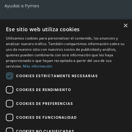
Ayudas a Pymes
×
Ese sitio web utiliza cookies
CONTACTO
Utilizamos cookies para personalizar el contenido, los anuncios y
Calle Méndez Núñez nº3 – Fuente Palmera 14120 Córdoba
analizar nuestro tráfico. También compartimos información sobre su
uso de nuestro sitio con nuestros socios de publicidad y análisis,
Teléfono
957 04 96 57
quienes pueden combinarla con otra información que les haya
proporcionado o que hayan recopilado a partir del uso de sus
Email
info@factory-sport.es
servicios.
Más información
COOKIES ESTRICTAMENTE NECESARIAS
HORARIO COMERCIAL
Lunes a viernes
COOKIES DE RENDIMIENTO
10:00 a 14:00 / 18:00 a 21:00
COOKIES DE PREFERENCIAS
COOKIES DE FUNCIONALIDAD
COOKIES NO CLASIFICADAS