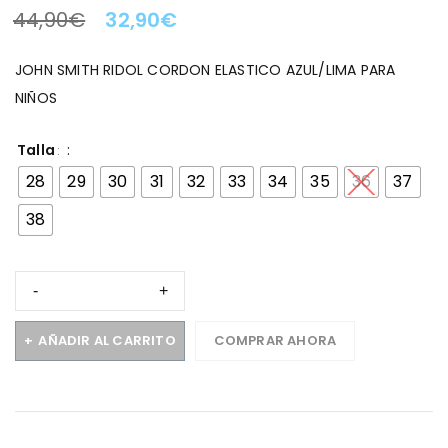
44,90
€
32,90
€
LA OFERTA TERMINA EN:
JOHN SMITH RIDOL CORDON ELASTICO AZUL/LIMA PARA
NIÑOS
Talla
28
29
30
31
32
33
34
35
36
37
38
AÑADIR AL CARRITO
COMPRAR AHORA