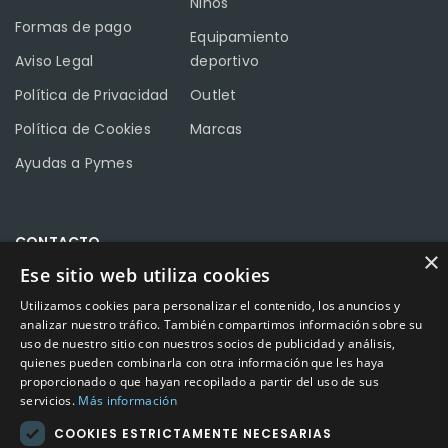
Niños
Formas de pago
Equipamiento
Aviso Legal
deportivo
Política de Privacidad
Outlet
Política de Cookies
Marcas
Ayudas a Pymes
CONTACTO
×
Ese sitio web utiliza cookies
Calle Méndez Núñez nº3 – Fuente Palmera 14120 Córdoba
Utilizamos cookies para personalizar el contenido, los anuncios y
Teléfono
957 04 96 57
analizar nuestro tráfico. También compartimos información sobre su
uso de nuestro sitio con nuestros socios de publicidad y análisis,
Email
info@factory-sport.es
quienes pueden combinarla con otra información que les haya
proporcionado o que hayan recopilado a partir del uso de sus
servicios.
Más información
HORARIO COMERCIAL
COOKIES ESTRICTAMENTE NECESARIAS
Lunes a viernes