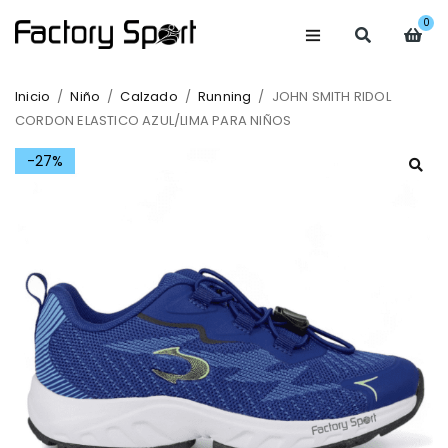
0
Inicio
/
Niño
/
Calzado
/
Running
/
JOHN SMITH RIDOL
CORDON ELASTICO AZUL/LIMA PARA NIÑOS
-27%