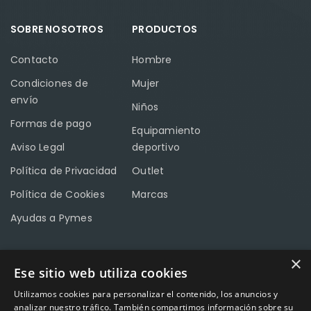
SOBRE NOSOTROS
PRODUCTOS
Contacto
Hombre
Condiciones de
Mujer
envío
Niños
Formas de pago
Equipamiento
Aviso Legal
deportivo
Política de Privacidad
Outlet
Política de Cookies
Marcas
Ayudas a Pymes
×
Ese sitio web utiliza cookies
CONTACTO
Utilizamos cookies para personalizar el contenido, los anuncios y
Calle Méndez Núñez nº3 – Fuente Palmera 14120 Córdoba
analizar nuestro tráfico. También compartimos información sobre su