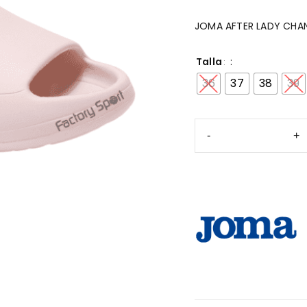
JOMA AFTER LADY CHAN
Talla
36
37
38
39