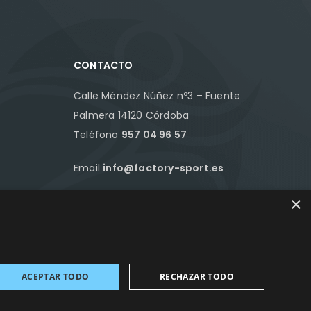
CONTACTO
Calle Méndez Núñez nº3 – Fuente
Palmera 14120 Córdoba
Teléfono
957 04 96 57
Email
info@factory-sport.es
×
HORARIO COMERCIAL
Lunes a viernes
10:00 a 14:00 / 18:00 a 21:00
ACEPTAR TODO
RECHAZAR TODO