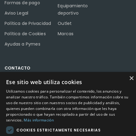
Formas de pago
Equipamiento
Aviso Legal
deportivo
Política de Privacidad
Outlet
Política de Cookies
Marcas
Ayudas a Pymes
CONTACTO
×
Ese sitio web utiliza cookies
Calle Méndez Núñez nº3 – Fuente Palmera 14120 Córdoba
Teléfono
957 04 96 57
Utilizamos cookies para personalizar el contenido, los anuncios y
analizar nuestro tráfico. También compartimos información sobre su
uso de nuestro sitio con nuestros socios de publicidad y análisis,
Email
info@factory-sport.es
quienes pueden combinarla con otra información que les haya
proporcionado o que hayan recopilado a partir del uso de sus
HORARIO COMERCIAL
servicios.
Más información
Lunes a viernes
COOKIES ESTRICTAMENTE NECESARIAS