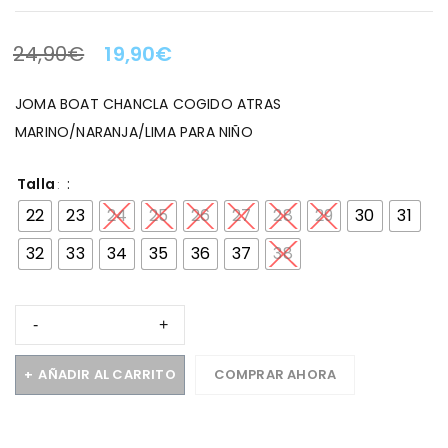
24,90
€
19,90
€
LA OFERTA TERMINA EN:
JOMA BOAT CHANCLA COGIDO ATRAS
MARINO/NARANJA/LIMA PARA NIÑO
Talla
22
23
24
25
26
27
28
29
30
31
32
33
34
35
36
37
38
AÑADIR AL CARRITO
COMPRAR AHORA