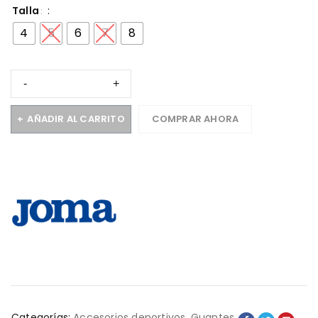
Talla
4
5
6
7
8
AÑADIR AL CARRITO
COMPRAR AHORA
Categorías:
Accesorios deportivos
,
Guantes
,