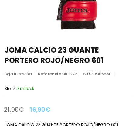
JOMA CALCIO 23 GUANTE
PORTERO ROJO/NEGRO 601
Referencia:
401272
SKU:
16415860
Deja tu reseña
Stock:
En stock
21,90
€
16,90
€
LA OFERTA TERMINA EN:
JOMA CALCIO 23 GUANTE PORTERO ROJO/NEGRO 601