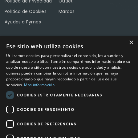
Política de Privacidad
Outlet
Política de Cookies
Marcas
Ayudas a Pymes
×
Ese sitio web utiliza cookies
CONTACTO
Utilizamos cookies para personalizar el contenido, los anuncios y
Calle Méndez Núñez nº3 – Fuente Palmera 14120 Córdoba
analizar nuestro tráfico. También compartimos información sobre su
uso de nuestro sitio con nuestros socios de publicidad y análisis,
Teléfono
957 04 96 57
quienes pueden combinarla con otra información que les haya
proporcionado o que hayan recopilado a partir del uso de sus
Email
info@factory-sport.es
servicios.
Más información
COOKIES ESTRICTAMENTE NECESARIAS
HORARIO COMERCIAL
Lunes a viernes
COOKIES DE RENDIMIENTO
10:00 a 14:00 / 18:00 a 21:00
COOKIES DE PREFERENCIAS