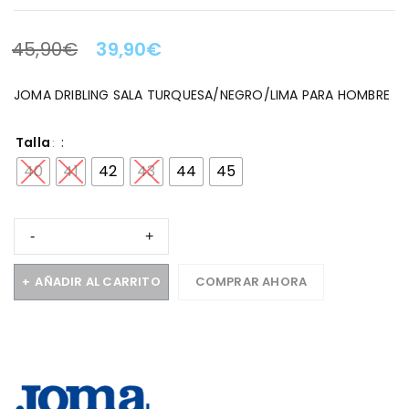
45,90
€
39,90
€
LA OFERTA TERMINA EN:
JOMA DRIBLING SALA TURQUESA/NEGRO/LIMA PARA HOMBRE
Talla
40
41
42
43
44
45
AÑADIR AL CARRITO
COMPRAR AHORA