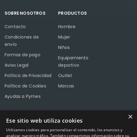
SOBRE NOSOTROS
PRODUCTOS
Contacto
Hombre
Condiciones de
Mujer
envío
Niños
Formas de pago
Equipamiento
Aviso Legal
deportivo
Política de Privacidad
Outlet
Política de Cookies
Marcas
Ayudas a Pymes
×
Ese sitio web utiliza cookies
CONTACTO
Utilizamos cookies para personalizar el contenido, los anuncios y
Calle Méndez Núñez nº3 – Fuente Palmera 14120 Córdoba
analizar nuestro tráfico. También compartimos información sobre su