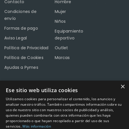
Contacto
Hombre
Condiciones de
Mujer
envío
Niños
Formas de pago
Equipamiento
Aviso Legal
deportivo
Política de Privacidad
Outlet
Política de Cookies
Marcas
Ayudas a Pymes
×
Ese sitio web utiliza cookies
CONTACTO
Utilizamos cookies para personalizar el contenido, los anuncios y
Calle Méndez Núñez nº3 – Fuente Palmera 14120 Córdoba
analizar nuestro tráfico. También compartimos información sobre su
uso de nuestro sitio con nuestros socios de publicidad y análisis,
Teléfono
957 04 96 57
quienes pueden combinarla con otra información que les haya
proporcionado o que hayan recopilado a partir del uso de sus
Email
info@factory-sport.es
servicios.
Más información