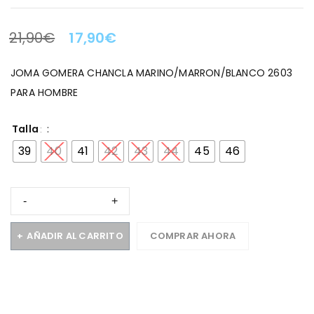
21,90
€
17,90
€
LA OFERTA TERMINA EN:
JOMA GOMERA CHANCLA MARINO/MARRON/BLANCO 2603
PARA HOMBRE
Talla
39
40
41
42
43
44
45
46
AÑADIR AL CARRITO
COMPRAR AHORA