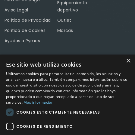
Equipamiento
Aviso Legal
deportivo
Política de Privacidad
Outlet
Política de Cookies
Marcas
Ayudas a Pymes
×
Ese sitio web utiliza cookies
CONTACTO
Utilizamos cookies para personalizar el contenido, los anuncios y
Calle Méndez Núñez nº3 – Fuente Palmera 14120 Córdoba
analizar nuestro tráfico. También compartimos información sobre su
uso de nuestro sitio con nuestros socios de publicidad y análisis,
Teléfono
957 04 96 57
quienes pueden combinarla con otra información que les haya
proporcionado o que hayan recopilado a partir del uso de sus
Email
info@factory-sport.es
servicios.
Más información
COOKIES ESTRICTAMENTE NECESARIAS
HORARIO COMERCIAL
Lunes a viernes
COOKIES DE RENDIMIENTO
10:00 a 14:00 / 18:00 a 21:00