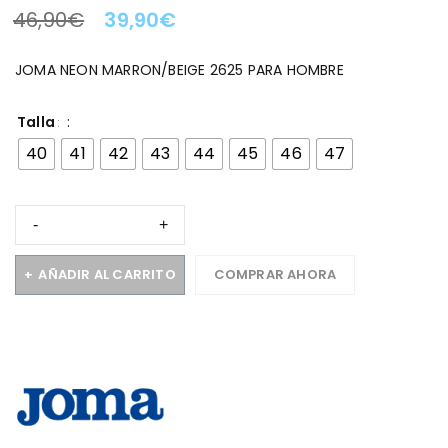
46,90
€
39,90
€
LA OFERTA TERMINA EN:
JOMA NEON MARRON/BEIGE 2625 PARA HOMBRE
Talla
40
41
42
43
44
45
46
47
AÑADIR AL CARRITO
COMPRAR AHORA