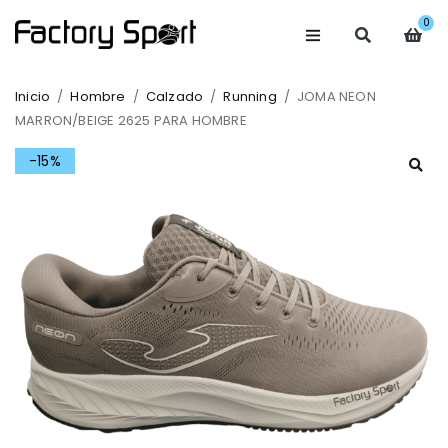
0
Inicio
/
Hombre
/
Calzado
/
Running
/
JOMA NEON
MARRON/BEIGE 2625 PARA HOMBRE
-15%