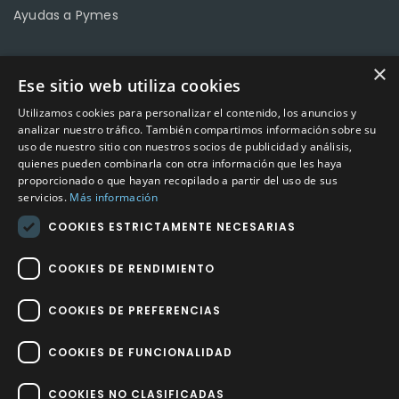
Ayudas a Pymes
×
Ese sitio web utiliza cookies
CONTACTO
Utilizamos cookies para personalizar el contenido, los anuncios y
Calle Méndez Núñez nº3 – Fuente Palmera 14120 Córdoba
analizar nuestro tráfico. También compartimos información sobre su
uso de nuestro sitio con nuestros socios de publicidad y análisis,
Teléfono
957 04 96 57
quienes pueden combinarla con otra información que les haya
proporcionado o que hayan recopilado a partir del uso de sus
Email
info@factory-sport.es
servicios.
Más información
COOKIES ESTRICTAMENTE NECESARIAS
HORARIO COMERCIAL
Lunes a viernes
COOKIES DE RENDIMIENTO
10:00 a 14:00 / 18:00 a 21:00
COOKIES DE PREFERENCIAS
COOKIES DE FUNCIONALIDAD
COOKIES NO CLASIFICADAS
Factory Sport 2023
©
– Todos los derechos reservados | Hecho por