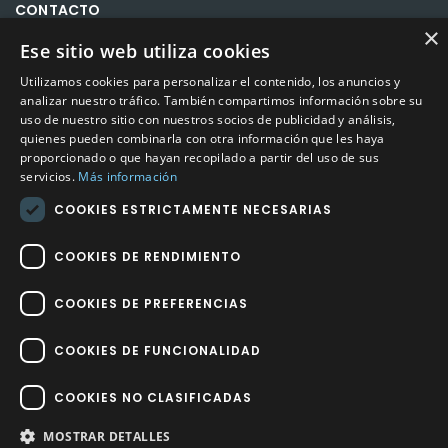
CONTACTO
×
Ese sitio web utiliza cookies
Calle Méndez Núñez nº3 – Fuente Palmera 14120 Córdoba
Teléfono
957 04 96 57
Utilizamos cookies para personalizar el contenido, los anuncios y
analizar nuestro tráfico. También compartimos información sobre su
uso de nuestro sitio con nuestros socios de publicidad y análisis,
Email
info@factory-sport.es
quienes pueden combinarla con otra información que les haya
proporcionado o que hayan recopilado a partir del uso de sus
servicios.
Más información
HORARIO COMERCIAL
Lunes a viernes
COOKIES ESTRICTAMENTE NECESARIAS
10:00 a 14:00 / 18:00 a 21:00
COOKIES DE RENDIMIENTO
COOKIES DE PREFERENCIAS
COOKIES DE FUNCIONALIDAD
Factory Sport 2023
©
– Todos los derechos reservados | Hecho por
Impulsoh Performance Marketing
COOKIES NO CLASIFICADAS
MOSTRAR DETALLES
Avisos