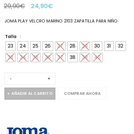
29,90
€
24,90
€
LA OFERTA TERMINA EN:
JOMA PLAY VELCRO MARINO 2103 ZAPATILLA PARA NIÑO
Talla
23
24
25
26
27
28
29
30
31
32
33
34
35
36
37
38
39
40
AÑADIR AL CARRITO
COMPRAR AHORA