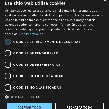
×
Ese sitio web utiliza cookies
Calle Méndez Núñez nº3 – Fuente Palmera 14120 Córdoba
Utilizamos cookies para personalizar el contenido, los anuncios y
Teléfono
957 04 96 57
analizar nuestro tráfico. También compartimos información sobre su
uso de nuestro sitio con nuestros socios de publicidad y análisis,
Email
info@factory-sport.es
quienes pueden combinarla con otra información que les haya
proporcionado o que hayan recopilado a partir del uso de sus
servicios.
Más información
HORARIO COMERCIAL
COOKIES ESTRICTAMENTE NECESARIAS
Lunes a viernes
10:00 a 14:00 / 18:00 a 21:00
COOKIES DE RENDIMIENTO
COOKIES DE PREFERENCIAS
COOKIES DE FUNCIONALIDAD
Factory Sport 2023
©
– Todos los derechos reservados | Hecho por
Impulsoh Performance Marketing
COOKIES NO CLASIFICADAS
MOSTRAR DETALLES
Avisos
ACEPTAR TODO
RECHAZAR TODO