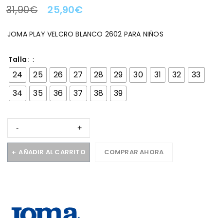
31,90
€
25,90
€
LA OFERTA TERMINA EN:
JOMA PLAY VELCRO BLANCO 2602 PARA NIÑOS
Talla
24
25
26
27
28
29
30
31
32
33
34
35
36
37
38
39
AÑADIR AL CARRITO
COMPRAR AHORA