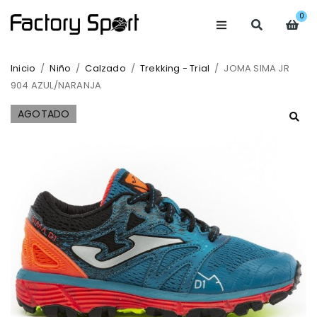
0
Inicio
/
Niño
/
Calzado
/
Trekking - Trial
/
JOMA SIMA JR
904 AZUL/NARANJA
AGOTADO