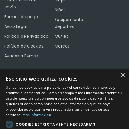
Condiciones de
Mujer
envío
Niños
Formas de pago
Equipamiento
Aviso Legal
deportivo
Política de Privacidad
Outlet
Política de Cookies
Marcas
Ayudas a Pymes
×
Ese sitio web utiliza cookies
CONTACTO
Utilizamos cookies para personalizar el contenido, los anuncios y
Calle Méndez Núñez nº3 – Fuente Palmera 14120 Córdoba
analizar nuestro tráfico. También compartimos información sobre su
uso de nuestro sitio con nuestros socios de publicidad y análisis,
Teléfono
957 04 96 57
quienes pueden combinarla con otra información que les haya
proporcionado o que hayan recopilado a partir del uso de sus
Email
info@factory-sport.es
servicios.
Más información
COOKIES ESTRICTAMENTE NECESARIAS
HORARIO COMERCIAL