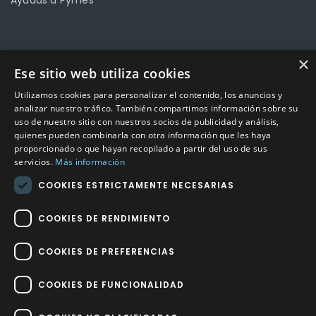
Ayudas a Pymes
CONTACTO
×
Ese sitio web utiliza cookies
Calle Méndez Núñez nº3 – Fuente Palmera 14120 Córdoba
Utilizamos cookies para personalizar el contenido, los anuncios y
Teléfono
957 04 96 57
analizar nuestro tráfico. También compartimos información sobre su
uso de nuestro sitio con nuestros socios de publicidad y análisis,
quienes pueden combinarla con otra información que les haya
Email
info@factory-sport.es
proporcionado o que hayan recopilado a partir del uso de sus
servicios.
Más información
HORARIO COMERCIAL
COOKIES ESTRICTAMENTE NECESARIAS
Lunes a viernes
10:00 a 14:00 / 18:00 a 21:00
COOKIES DE RENDIMIENTO
COOKIES DE PREFERENCIAS
COOKIES DE FUNCIONALIDAD
Factory Sport 2023
©
– Todos los derechos reservados | Hecho por