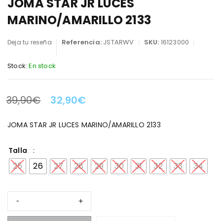
JOMA STAR JR LUCES
MARINO/AMARILLO 2133
Referencia:
JSTARWV
SKU:
16123000
Deja tu reseña
Stock:
En stock
39,90
€
32,90
€
LA OFERTA TERMINA EN:
JOMA STAR JR LUCES MARINO/AMARILLO 2133
Talla
25
26
27
28
29
30
31
32
33
34