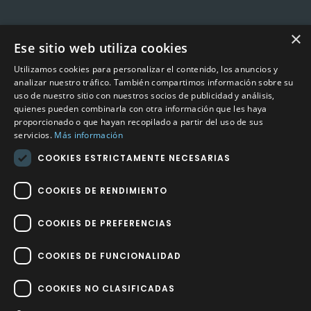
×
Ese sitio web utiliza cookies
CONTACTO
Utilizamos cookies para personalizar el contenido, los anuncios y
Calle Méndez Núñez nº3 – Fuente Palmera 14120 Córdoba
analizar nuestro tráfico. También compartimos información sobre su
uso de nuestro sitio con nuestros socios de publicidad y análisis,
Teléfono
957 04 96 57
quienes pueden combinarla con otra información que les haya
proporcionado o que hayan recopilado a partir del uso de sus
Email
info@factory-sport.es
servicios.
Más información
COOKIES ESTRICTAMENTE NECESARIAS
HORARIO COMERCIAL
Lunes a viernes
COOKIES DE RENDIMIENTO
10:00 a 14:00 / 18:00 a 21:00
COOKIES DE PREFERENCIAS
COOKIES DE FUNCIONALIDAD
COOKIES NO CLASIFICADAS
Factory Sport 2023
©
– Todos los derechos reservados | Hecho por
Impulsoh Performance Marketing