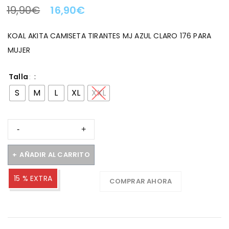
19,90
€
16,90
€
LA OFERTA TERMINA EN:
KOAL AKITA CAMISETA TIRANTES MJ AZUL CLARO 176 PARA
MUJER
Talla
S
M
L
XL
XXL
AÑADIR AL CARRITO
15 % EXTRA
COMPRAR AHORA