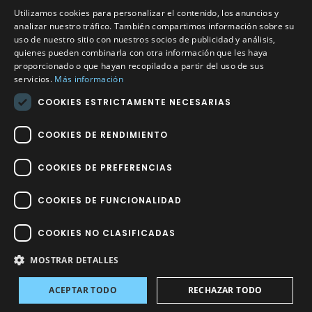
Utilizamos cookies para personalizar el contenido, los anuncios y
Calle Méndez Núñez nº3 – Fuente Palmera 14120 Córdoba
analizar nuestro tráfico. También compartimos información sobre su
uso de nuestro sitio con nuestros socios de publicidad y análisis,
Teléfono
957 04 96 57
quienes pueden combinarla con otra información que les haya
proporcionado o que hayan recopilado a partir del uso de sus
Email
info@factory-sport.es
servicios.
Más información
COOKIES ESTRICTAMENTE NECESARIAS
HORARIO COMERCIAL
Lunes a viernes
COOKIES DE RENDIMIENTO
10:00 a 14:00 / 18:00 a 21:00
COOKIES DE PREFERENCIAS
COOKIES DE FUNCIONALIDAD
COOKIES NO CLASIFICADAS
Factory Sport 2023
©
– Todos los derechos reservados | Hecho por
Impulsoh Performance Marketing
MOSTRAR DETALLES
ACEPTAR TODO
RECHAZAR TODO
Avisos
INICIO
TIENDA
INICIAR SESIÓN