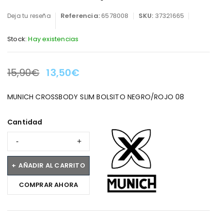
Referencia:
6578008
SKU:
37321665
Deja tu reseña
Stock:
Hay existencias
15,90
€
13,50
€
LA OFERTA TERMINA EN:
MUNICH CROSSBODY SLIM BOLSITO NEGRO/ROJO 08
Cantidad
AÑADIR AL CARRITO
COMPRAR AHORA