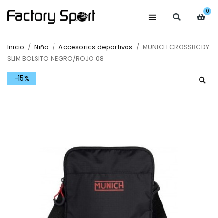
0
Inicio
/
Niño
/
Accesorios deportivos
/
MUNICH CROSSBODY
SLIM BOLSITO NEGRO/ROJO 08
-15%