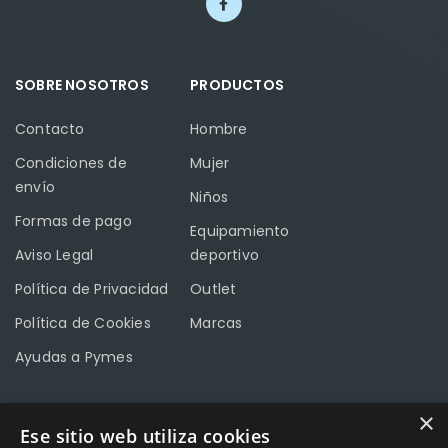
SOBRE NOSOTROS
PRODUCTOS
Contacto
Hombre
Condiciones de
Mujer
envío
Niños
Formas de pago
Equipamiento
Aviso Legal
deportivo
Política de Privacidad
Outlet
Política de Cookies
Marcas
Ayudas a Pymes
×
Ese sitio web utiliza cookies
CONTACTO