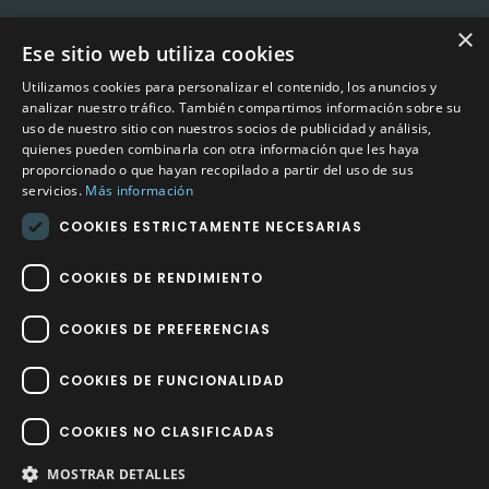
×
Ese sitio web utiliza cookies
CONTACTO
Utilizamos cookies para personalizar el contenido, los anuncios y
Calle Méndez Núñez nº3 – Fuente Palmera 14120 Córdoba
analizar nuestro tráfico. También compartimos información sobre su
uso de nuestro sitio con nuestros socios de publicidad y análisis,
Teléfono
957 04 96 57
quienes pueden combinarla con otra información que les haya
proporcionado o que hayan recopilado a partir del uso de sus
Email
info@factory-sport.es
servicios.
Más información
COOKIES ESTRICTAMENTE NECESARIAS
HORARIO COMERCIAL
Lunes a viernes
COOKIES DE RENDIMIENTO
10:00 a 14:00 / 18:00 a 21:00
COOKIES DE PREFERENCIAS
COOKIES DE FUNCIONALIDAD
COOKIES NO CLASIFICADAS
Factory Sport 2023
©
– Todos los derechos reservados | Hecho por
Impulsoh Performance Marketing
MOSTRAR DETALLES