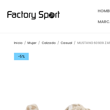
HOMB
MARC
Inicio
/
Mujer
/
Calzado
/
Casual
/
MUSTANG 60909 ZAP
-5%