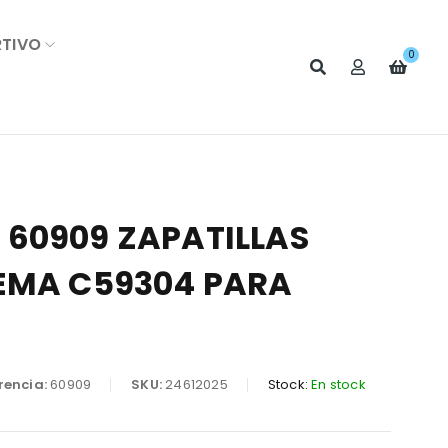
RTIVO
0
60909 ZAPATILLAS
EMA C59304 PARA
rencia:
60909
SKU:
24612025
Stock:
En stock