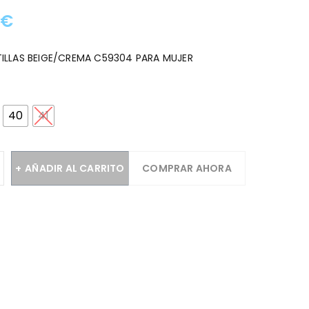
0
€
:
ILLAS BEIGE/CREMA C59304 PARA MUJER
40
41
AÑADIR AL CARRITO
COMPRAR AHORA