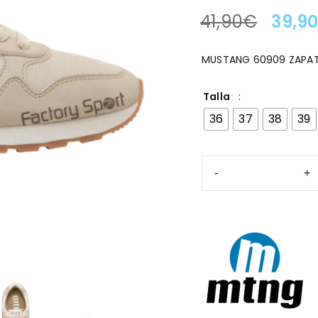
41,90
€
39,9
LA OFERTA TERMINA EN
MUSTANG 60909 ZAPAT
Talla
36
37
38
39