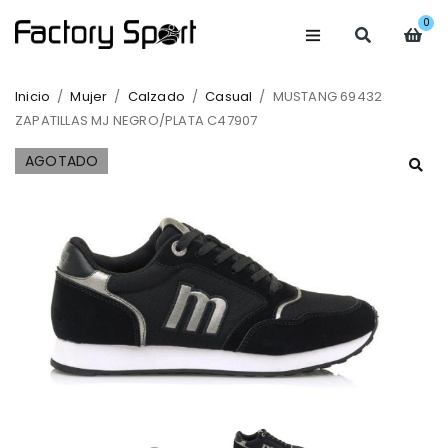
0
Inicio
/
Mujer
/
Calzado
/
Casual
/
MUSTANG 69432
ZAPATILLAS MJ NEGRO/PLATA C47907
AGOTADO