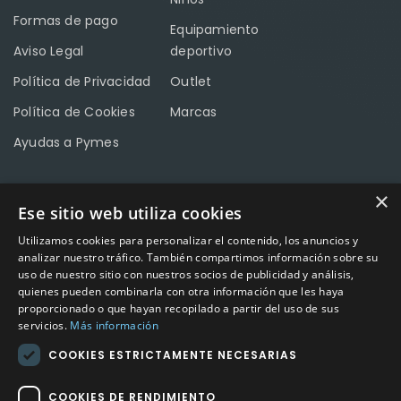
Formas de pago
Equipamiento
Aviso Legal
deportivo
Política de Privacidad
Outlet
Política de Cookies
Marcas
Ayudas a Pymes
×
Ese sitio web utiliza cookies
CONTACTO
Utilizamos cookies para personalizar el contenido, los anuncios y
Calle Méndez Núñez nº3 – Fuente Palmera 14120 Córdoba
analizar nuestro tráfico. También compartimos información sobre su
uso de nuestro sitio con nuestros socios de publicidad y análisis,
Teléfono
957 04 96 57
quienes pueden combinarla con otra información que les haya
proporcionado o que hayan recopilado a partir del uso de sus
Email
info@factory-sport.es
servicios.
Más información
COOKIES ESTRICTAMENTE NECESARIAS
HORARIO COMERCIAL
Lunes a viernes
COOKIES DE RENDIMIENTO