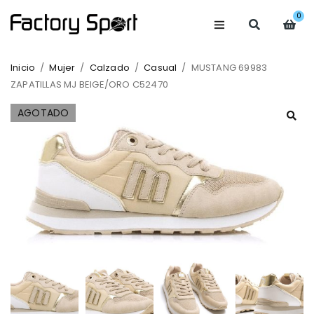
0
Inicio
/
Mujer
/
Calzado
/
Casual
/
MUSTANG 69983
ZAPATILLAS MJ BEIGE/ORO C52470
AGOTADO