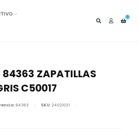
RTIVO
0
84363 ZAPATILLAS
RIS C50017
rencia:
84363
SKU:
24021031