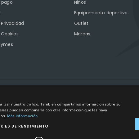
 pago
Niños
l
Equipamiento deportivo
e Privacidad
Outlet
e Cookies
Marcas
Pymes
2023
©
– Todos los derechos reservados | Hecho por
Impulsoh Perform
analizar nuestro tráfico. También compartimos información sobre su
quienes pueden combinarla con otra información que les haya
ios.
Más información
KIES DE RENDIMIENTO