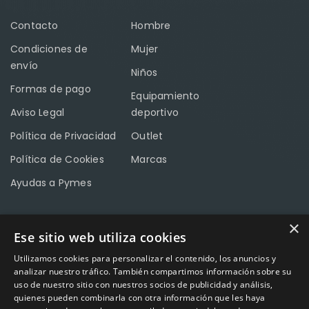
Contacto
Hombre
Condiciones de
Mujer
envío
Niños
Formas de pago
Equipamiento
Aviso Legal
deportivo
Política de Privacidad
Outlet
Política de Cookies
Marcas
Ayudas a Pymes
×
Ese sitio web utiliza cookies
CONTACTO
Utilizamos cookies para personalizar el contenido, los anuncios y
Calle Méndez Núñez nº3 – Fuente Palmera 14120 Córdoba
analizar nuestro tráfico. También compartimos información sobre su
uso de nuestro sitio con nuestros socios de publicidad y análisis,
Teléfono
957 04 96 57
quienes pueden combinarla con otra información que les haya