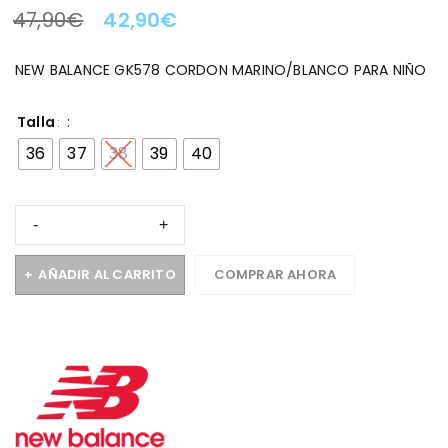
47,90
€
42,90
€
LA OFERTA TERMINA EN:
NEW BALANCE GK578 CORDON MARINO/BLANCO PARA NIÑO
Talla
36
37
38
39
40
AÑADIR AL CARRITO
COMPRAR AHORA