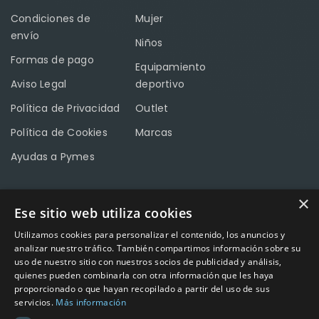
Condiciones de
Mujer
envío
Niños
Formas de pago
Equipamiento
Aviso Legal
deportivo
Política de Privacidad
Outlet
Política de Cookies
Marcas
Ayudas a Pymes
×
Ese sitio web utiliza cookies
CONTACTO
Utilizamos cookies para personalizar el contenido, los anuncios y
Calle Méndez Núñez nº3 – Fuente Palmera 14120 Córdoba
analizar nuestro tráfico. También compartimos información sobre su
uso de nuestro sitio con nuestros socios de publicidad y análisis,
Teléfono
957 04 96 57
quienes pueden combinarla con otra información que les haya
proporcionado o que hayan recopilado a partir del uso de sus
Email
info@factory-sport.es
servicios.
Más información