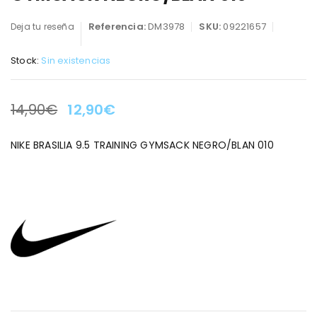
Referencia:
DM3978
SKU:
09221657
Deja tu reseña
Stock:
Sin existencias
14,90
€
12,90
€
LA OFERTA TERMINA EN:
NIKE BRASILIA 9.5 TRAINING GYMSACK NEGRO/BLAN 010