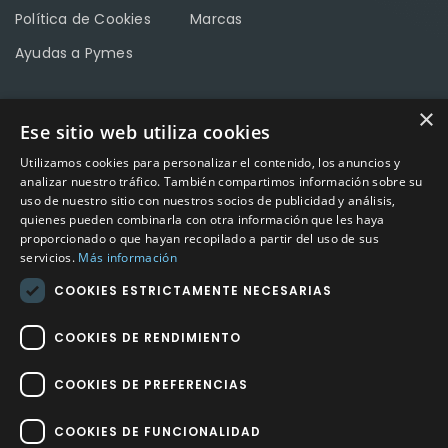
Política de Cookies
Marcas
Ayudas a Pymes
×
Ese sitio web utiliza cookies
CONTACTO
Utilizamos cookies para personalizar el contenido, los anuncios y
Calle Méndez Núñez nº3 – Fuente Palmera 14120 Córdoba
analizar nuestro tráfico. También compartimos información sobre su
uso de nuestro sitio con nuestros socios de publicidad y análisis,
Teléfono
957 04 96 57
quienes pueden combinarla con otra información que les haya
proporcionado o que hayan recopilado a partir del uso de sus
Email
info@factory-sport.es
servicios.
Más información
COOKIES ESTRICTAMENTE NECESARIAS
HORARIO COMERCIAL
Lunes a viernes
COOKIES DE RENDIMIENTO
10:00 a 14:00 / 18:00 a 21:00
COOKIES DE PREFERENCIAS
COOKIES DE FUNCIONALIDAD