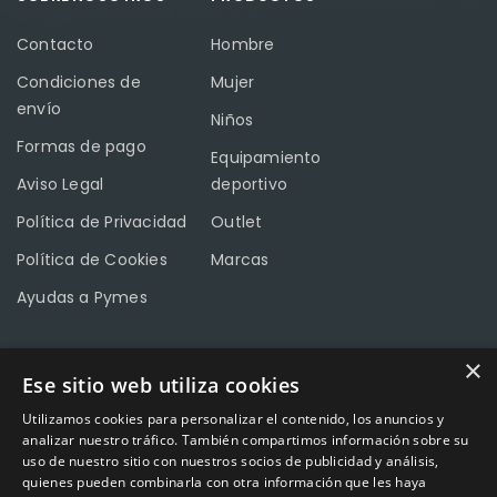
Contacto
Hombre
Condiciones de
Mujer
envío
Niños
Formas de pago
Equipamiento
Aviso Legal
deportivo
Política de Privacidad
Outlet
Política de Cookies
Marcas
Ayudas a Pymes
×
Ese sitio web utiliza cookies
CONTACTO
Utilizamos cookies para personalizar el contenido, los anuncios y
Calle Méndez Núñez nº3 – Fuente Palmera 14120 Córdoba
analizar nuestro tráfico. También compartimos información sobre su
uso de nuestro sitio con nuestros socios de publicidad y análisis,
Teléfono
957 04 96 57
quienes pueden combinarla con otra información que les haya