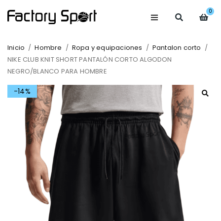
0
Inicio
/
Hombre
/
Ropa y equipaciones
/
Pantalon corto
/
NIKE CLUB KNIT SHORT PANTALÓN CORTO ALGODON
NEGRO/BLANCO PARA HOMBRE
-14%