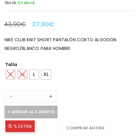
Stock:
En stock
43,90
€
37,90
€
LA OFERTA TERMINA EN:
NIKE CLUB KNIT SHORT PANTALÓN CORTO ALGODON
NEGRO/BLANCO PARA HOMBRE
Talla
S
M
L
XL
AÑADIR AL CARRITO
15 % EXTRA
COMPRAR AHORA