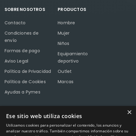
SOBRE NOSOTROS
PRODUCTOS
Contacto
Hombre
Condiciones de
Mujer
envío
Niños
Formas de pago
Equipamiento
Aviso Legal
deportivo
Política de Privacidad
Outlet
Política de Cookies
Marcas
Ayudas a Pymes
×
Ese sitio web utiliza cookies
CONTACTO
Utilizamos cookies para personalizar el contenido, los anuncios y
Calle Méndez Núñez nº3 – Fuente Palmera 14120 Córdoba
analizar nuestro tráfico. También compartimos información sobre su