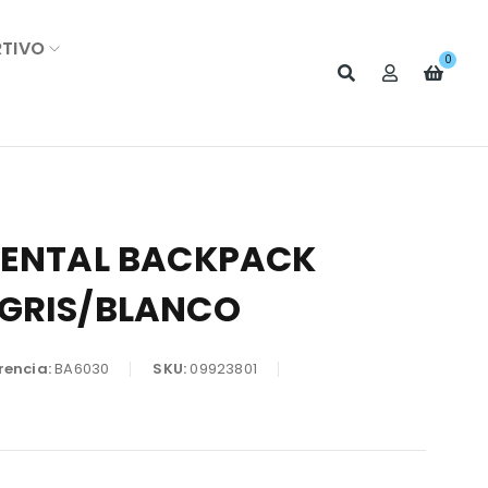
RTIVO
0
MENTAL BACKPACK
GRIS/BLANCO
rencia:
BA6030
SKU:
09923801