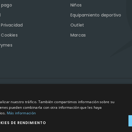
 pago
Niños
l
Equipamiento deportivo
e Privacidad
Outlet
e Cookies
Marcas
Pymes
2023
©
– Todos los derechos reservados | Hecho por
Impulsoh Perform
analizar nuestro tráfico. También compartimos información sobre su
quienes pueden combinarla con otra información que les haya
ios.
Más información
KIES DE RENDIMIENTO