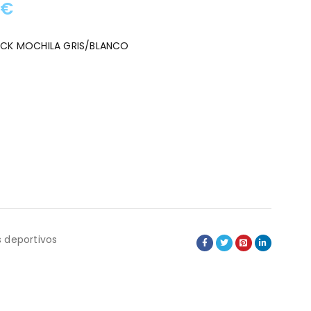
0
€
:
ACK MOCHILA GRIS/BLANCO
 deportivos