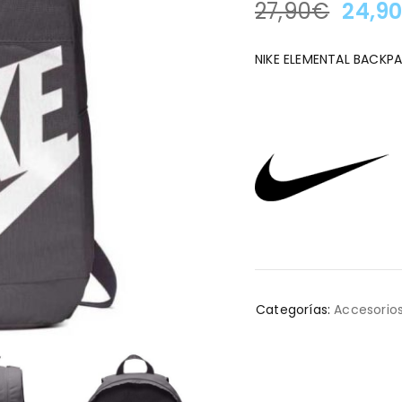
27,90
€
24,9
LA OFERTA TERMINA EN
NIKE ELEMENTAL BACKP
Categorías:
Accesorios