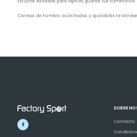
Estuche extraíble para lápices guarda tus suministros.
Correas de hombro acolchadas y ajustables te brind
SOBRE N
Contacto
Condicion