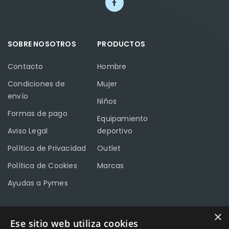
SOBRE NOSOTROS
PRODUCTOS
Contacto
Hombre
Condiciones de
Mujer
envío
Niños
Formas de pago
Equipamiento
Aviso Legal
deportivo
Política de Privacidad
Outlet
Política de Cookies
Marcas
Ayudas a Pymes
×
Ese sitio web utiliza cookies
CONTACTO