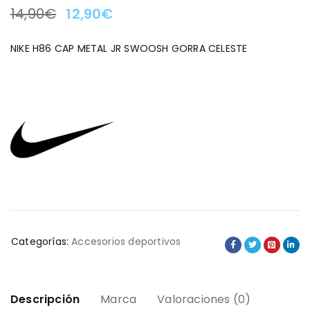
14,90
€
12,90
€
LA OFERTA TERMINA EN:
NIKE H86 CAP METAL JR SWOOSH GORRA CELESTE
Categorías:
Accesorios deportivos
Descripción
Marca
Valoraciones (0)