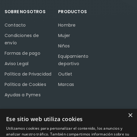
SOBRE NOSOTROS
PRODUCTOS
Contacto
Hombre
Condiciones de
Mujer
envío
Niños
Formas de pago
Equipamiento
Aviso Legal
deportivo
Política de Privacidad
Outlet
Política de Cookies
Marcas
Ayudas a Pymes
×
Ese sitio web utiliza cookies
CONTACTO
Utilizamos cookies para personalizar el contenido, los anuncios y
Calle Méndez Núñez nº3 – Fuente Palmera 14120 Córdoba
analizar nuestro tráfico. También compartimos información sobre su