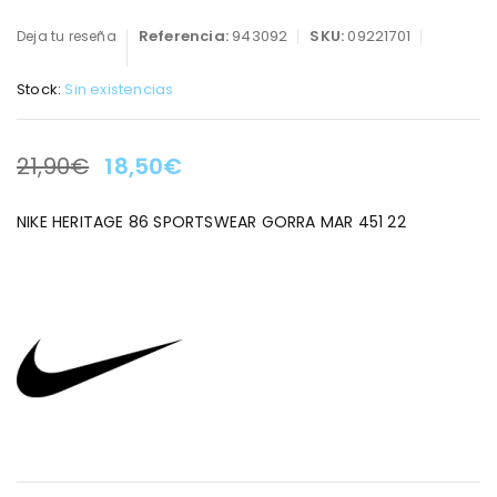
Referencia:
943092
SKU:
09221701
Deja tu reseña
Stock:
Sin existencias
21,90
€
18,50
€
LA OFERTA TERMINA EN:
NIKE HERITAGE 86 SPORTSWEAR GORRA MAR 451 22