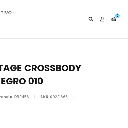
RTIVO
0
ITAGE CROSSBODY
NEGRO 010
rencia:
DB0456
SKU:
09221666