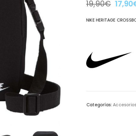
19,90
€
17,90
LA OFERTA TERMINA EN
NIKE HERITAGE CROSSB
Categorías:
Accesorios