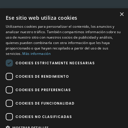
×
Ese sitio web utiliza cookies
CONTACTO
Utilizamos cookies para personalizar el contenido, los anuncios y
Calle Méndez Núñez nº3 – Fuente Palmera 14120 Córdoba
analizar nuestro tráfico. También compartimos información sobre su
uso de nuestro sitio con nuestros socios de publicidad y análisis,
Teléfono
957 04 96 57
quienes pueden combinarla con otra información que les haya
proporcionado o que hayan recopilado a partir del uso de sus
Email
info@factory-sport.es
servicios.
Más información
COOKIES ESTRICTAMENTE NECESARIAS
HORARIO COMERCIAL
Lunes a viernes
COOKIES DE RENDIMIENTO
10:00 a 14:00 / 18:00 a 21:00
COOKIES DE PREFERENCIAS
COOKIES DE FUNCIONALIDAD
COOKIES NO CLASIFICADAS
Factory Sport 2023
©
– Todos los derechos reservados | Hecho por
Impulsoh Performance Marketing
MOSTRAR DETALLES