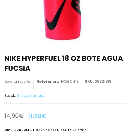
NIKE HYPERFUEL 18 OZ BOTE AGUA
FUCSIA
Referencia:
NOBC418
SKU:
09821818
Deja tu reseña
Stock:
Sin existencias
14,90
€
11,90
€
LA OFERTA TERMINA EN:
NIKE HYPERFUEL 18 OZ BOTE AGUA FUCSIA